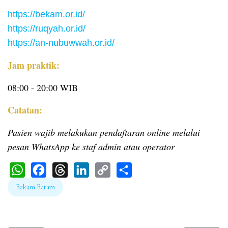
https://bekam.or.id/
https://ruqyah.or.id/
https://an-nubuwwah.or.id/
Jam praktik:
08:00 - 20:00 WIB
Catatan:
Pasien wajib melakukan pendaftaran online melalui
pesan WhatsApp ke staf admin atau operator
WhatsApp
Facebook
Threads
LinkedIn
Copy
Share
Bekam Batam
Link