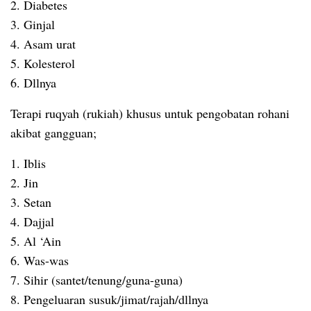
2. Diabetes
3. Ginjal
4. Asam urat
5. Kolesterol
6. Dllnya
Terapi ruqyah (rukiah) khusus untuk pengobatan rohani
akibat gangguan;
1. Iblis
2. Jin
3. Setan
4. Dajjal
5. Al ‘Ain
6. Was-was
7. Sihir (santet/tenung/guna-guna)
8. Pengeluaran susuk/jimat/rajah/dllnya