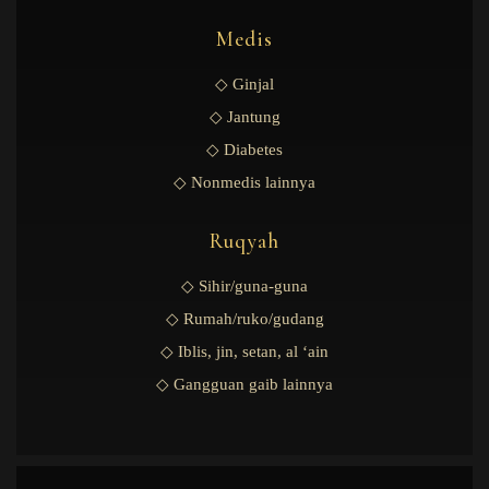
Medis
◇ Ginjal
◇ Jantung
◇ Diabetes
◇ Nonmedis lainnya
Ruqyah
◇ Sihir/guna-guna
◇ Rumah/ruko/gudang
◇ Iblis, jin, setan, al ‘ain
◇ Gangguan gaib lainnya