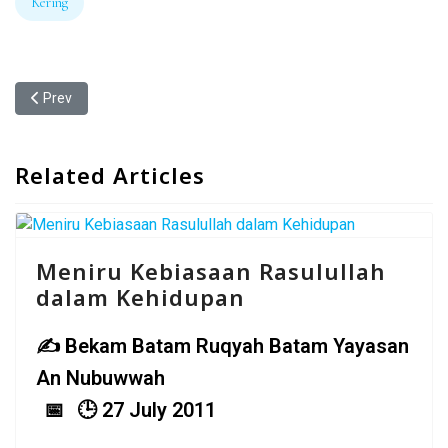
Kering
Link
Previous article: Bekam Bisa 'Menunda' Kematian, Mari Buktikan
Prev
Related Articles
Meniru Kebiasaan Rasulullah
dalam Kehidupan
Bekam Batam Ruqyah Batam Yayasan
An Nubuwwah
27 July 2011