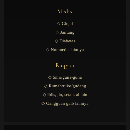
Medis
◇ Ginjal
◇ Jantung
◇ Diabetes
◇ Nonmedis lainnya
Ruqyah
◇ Sihir/guna-guna
◇ Rumah/ruko/gudang
◇ Iblis, jin, setan, al ‘ain
◇ Gangguan gaib lainnya