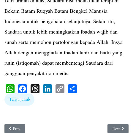
Dari uraian di atas, Saudara bisa melakukan terapi di
Bekam Batam Ruqyah Batam Bengkel Manusia
Indonesia untuk pengobatan selanjutnya. Selain itu,
Saudara untuk lebih meningkatkan ibadah wajib dan
sunah serta memohon pertolongan kepada Allah. Insya
Allah dengan menggiatkan ibadah lahir dan batin yang
rutin (istiqomah) dapat membentengi Saudara dari
gangguan penyakit non medis.
WhatsApp
Facebook
Threads
LinkedIn
Copy
Share
Tanya Jawab
Link
Previous article: Saya Tersesat Berobat ke Orang Berilmu Hitam
Next article
Prev
Next