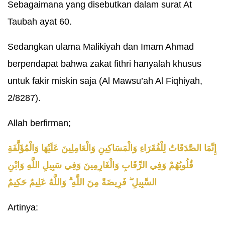
Sebagaimana yang disebutkan dalam surat At
Taubah ayat 60.
Sedangkan ulama Malikiyah dan Imam Ahmad
berpendapat bahwa zakat fithri hanyalah khusus
untuk fakir miskin saja (Al Mawsu’ah Al Fiqhiyah,
2/8287).
Allah berfirman;
إِنَّمَا الصَّدَقَاتُ لِلْفُقَرَاءِ وَالْمَسَاكِينِ وَالْعَامِلِينَ عَلَيْهَا وَالْمُؤَلَّفَةِ
قُلُوبُهُمْ وَفِي الرِّقَابِ وَالْغَارِمِينَ وَفِي سَبِيلِ اللَّهِ وَابْنِ
السَّبِيلِ ۖ فَرِيضَةً مِنَ اللَّهِ ۗ وَاللَّهُ عَلِيمٌ حَكِيمٌ
Artinya: