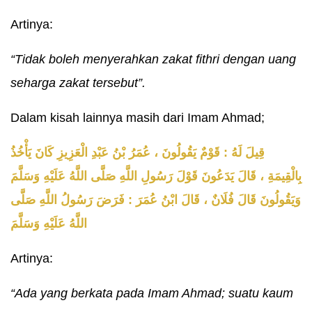
Artinya:
“Tidak boleh menyerahkan zakat fithri dengan uang
seharga zakat tersebut”.
Dalam kisah lainnya masih dari Imam Ahmad;
قِيلَ لَهُ : قَوْمٌ يَقُولُونَ ، عُمَرُ بْنُ عَبْدِ الْعَزِيزِ كَانَ يَأْخُذُ
بِالْقِيمَةِ ، قَالَ يَدَعُونَ قَوْلَ رَسُولِ اللَّهِ صَلَّى اللَّهُ عَلَيْهِ وَسَلَّمَ
وَيَقُولُونَ قَالَ فُلَانٌ ، قَالَ ابْنُ عُمَرَ : فَرَضَ رَسُولُ اللَّهِ صَلَّى
اللَّهُ عَلَيْهِ وَسَلَّمَ
Artinya:
“Ada yang berkata pada Imam Ahmad; suatu kaum