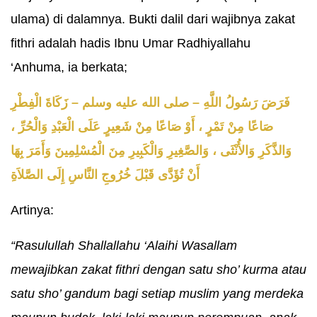
ulama) di dalamnya. Bukti dalil dari wajibnya zakat
fithri adalah hadis Ibnu Umar Radhiyallahu
‘Anhuma, ia berkata;
فَرَضَ رَسُولُ اللَّهِ – صلى الله عليه وسلم – زَكَاةَ الْفِطْرِ
صَاعًا مِنْ تَمْرٍ ، أَوْ صَاعًا مِنْ شَعِيرٍ عَلَى الْعَبْدِ وَالْحُرِّ ،
وَالذَّكَرِ وَالأُنْثَى ، وَالصَّغِيرِ وَالْكَبِيرِ مِنَ الْمُسْلِمِينَ وَأَمَرَ بِهَا
أَنْ تُؤَدَّى قَبْلَ خُرُوجِ النَّاسِ إِلَى الصَّلاَةِ
Artinya:
“Rasulullah Shallallahu ‘Alaihi Wasallam
mewajibkan zakat fithri dengan satu sho’ kurma atau
satu sho’ gandum bagi setiap muslim yang merdeka