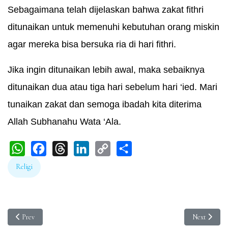
Sebagaimana telah dijelaskan bahwa zakat fithri
ditunaikan untuk memenuhi kebutuhan orang miskin
agar mereka bisa bersuka ria di hari fithri.
Jika ingin ditunaikan lebih awal, maka sebaiknya
ditunaikan dua atau tiga hari sebelum hari ‘ied. Mari
tunaikan zakat dan semoga ibadah kita diterima
Allah Subhanahu Wata ‘Ala.
WhatsApp
Facebook
Threads
LinkedIn
Copy
Share
Religi
Link
Previous article: Ramadan Ke-22: Tinggalkan Facebook-an dan WhatsApp-a
Next article
Prev
Next