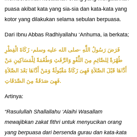
puasa akibat kata yang sia-sia dan kata-kata yang
kotor yang dilakukan selama sebulan berpuasa.
Dari Ibnu Abbas Radhiyallahu ‘Anhuma, ia berkata;
فَرَضَ رَسُولُ اللَّهِ -صلى الله عليه وسلم- زَكَاةَ الْفِطْرِ
طُهْرَةً لِلصَّائِمِ مِنَ اللَّغْوِ وَالرَّفَثِ وَطُعْمَةً لِلْمَسَاكِينِ مَنْ
أَدَّاهَا قَبْلَ الصَّلاَةِ فَهِىَ زَكَاةٌ مَقْبُولَةٌ وَمَنْ أَدَّاهَا بَعْدَ الصَّلاَةِ
فَهِىَ صَدَقَةٌ مِنَ الصَّدَقَاتِ.
Artinya:
“Rasulullah Shallallahu ‘Alaihi Wasallam
mewajibkan zakat fithri untuk menyucikan orang
yang berpuasa dari bersenda gurau dan kata-kata