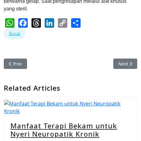
berwarna gelap. Saat penghisapan melalui alat khusus
yang steril.
WhatsApp
Facebook
Threads
LinkedIn
Copy
Share
Ilmiah
Link
Previous article: Normalkan Diabetes, Perbarui Spektrin Darah
Next artic
Prev
Next
Related Articles
Manfaat Terapi Bekam untuk
Nyeri Neuropatik Kronik