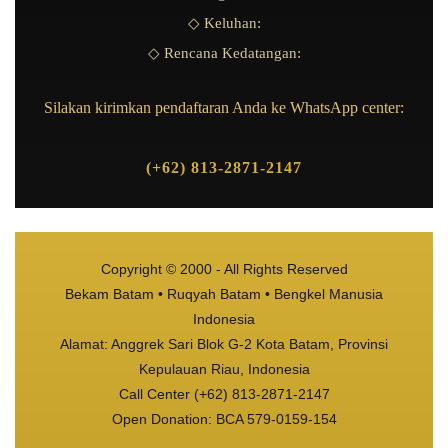
◇ Keluhan:
◇ Rencana Kedatangan:
Silakan kirimkan pendaftaran Anda ke WhatsApp center:
(+62) 813-2871-2147
Copyright © 2000 - All Rights Reserved
Bekam Batam • Ruqyah Batam • Bengkel Manusia
Indonesia
Alamat: Anggrek Sari Blok G-2 Kota Batam, Provinsi
Kepulauan Riau, Indonesia
Call Center (+62) 813-2871-2147
Open Donation: BCA 579-0159-154