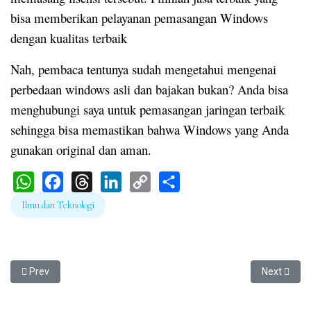
bisa memberikan pelayanan pemasangan Windows
dengan kualitas terbaik
Nah, pembaca tentunya sudah mengetahui mengenai
perbedaan windows asli dan bajakan bukan? Anda bisa
menghubungi saya untuk pemasangan jaringan terbaik
sehingga bisa memastikan bahwa Windows yang Anda
gunakan original dan aman.
WhatsApp
Facebook
Threads
LinkedIn
Copy
Share
Ilmu dan Teknologi
Link
Previous article: Sejarah Microsoft Office dari Masa ke Masa
Next articl
Prev
Next