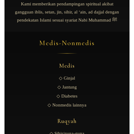
Kami memberikan pendampingan spiritual akibat
gangguan iblis, setan, jin, sihir, al ‘ain, ad dajjal dengan
pendekatan Islami sesuai syariat Nabi Muhammad ﷺ
Medis-Nonmedis
Medis
◇ Ginjal
◇ Jantung
◇ Diabetes
◇ Nonmedis lainnya
Ruqyah
◇ Sihir/guna-guna