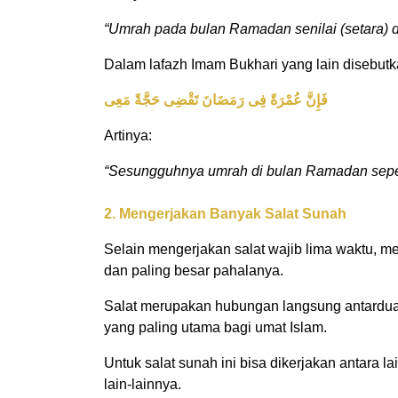
“Umrah pada bulan Ramadan senilai (setara) d
Dalam lafazh Imam Bukhari yang lain disebutk
فَإِنَّ عُمْرَةً فِى رَمَضَانَ تَقْضِى حَجَّةً مَعِى
Artinya:
“Sesungguhnya umrah di bulan Ramadan sepert
2. Mengerjakan Banyak Salat Sunah
Selain mengerjakan salat wajib lima waktu, m
dan paling besar pahalanya.
Salat merupakan hubungan langsung antardua p
yang paling utama bagi umat Islam.
Untuk salat sunah ini bisa dikerjakan antara 
lain-lainnya.