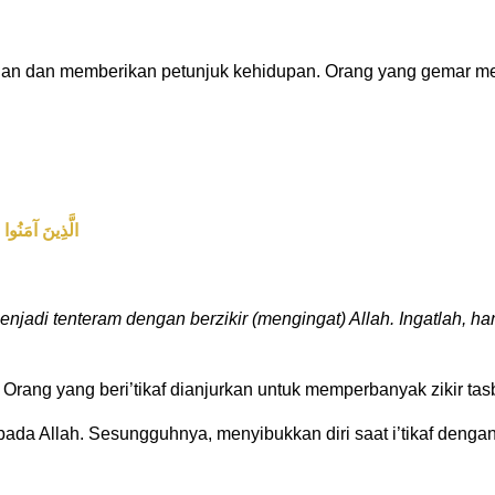
an dan memberikan petunjuk kehidupan. Orang yang gemar m
الَّذِينَ آمَنُوا و
njadi tenteram dengan berzikir (mengingat) Allah. Ingatlah, h
Orang yang beri’tikaf dianjurkan untuk memperbanyak zikir tasbih,
pada Allah. Sesungguhnya, menyibukkan diri saat i’tikaf denga