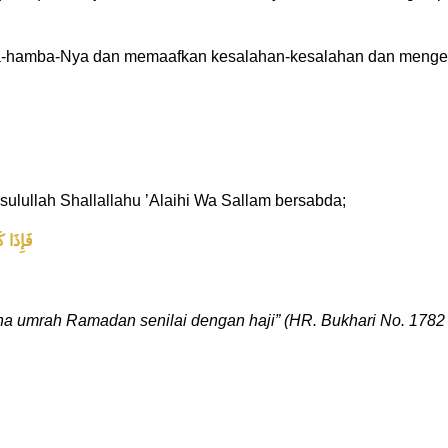
a-hamba-Nya dan memaafkan kesalahan-kesalahan dan mengeta
lullah Shallallahu ’Alaihi Wa Sallam bersabda;
فَإِذَا 
ena umrah Ramadan senilai dengan haji” (HR. Bukhari No. 178