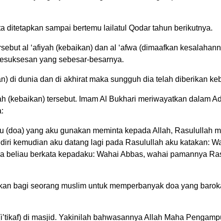
ta ditetapkan sampai bertemu lailatul Qodar tahun berikutnya.
ebut al ‘afiyah (kebaikan) dan al ‘afwa (dimaafkan kesalahann
esuksesan yang sebesar-besarnya.
an) di dunia dan di akhirat maka sungguh dia telah diberikan 
ah (kebaikan) tersebut. Imam Al Bukhari meriwayatkan dalam A
a:
tu (doa) yang aku gunakan meminta kepada Allah, Rasulullah me
 diri kemudian aku datang lagi pada Rasulullah aku katakan: 
 beliau berkata kepadaku: Wahai Abbas, wahai pamannya Rasull
kan bagi seorang muslim untuk memperbanyak doa yang baroka
ri (i’tikaf) di masjid. Yakinilah bahwasannya Allah Maha Pen