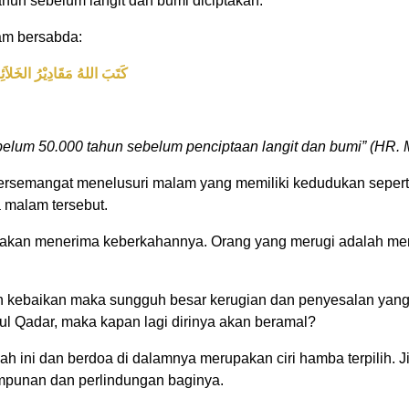
tahun sebelum langit dan bumi diciptakan.
am bersabda:
كَتَبَ اللهُ مَقَادِيْرُ الخَلاَئ
ebelum 50.000 tahun sebelum penciptaan langit dan bumi” (HR. 
bersemangat menelusuri malam yang memiliki kedudukan sepert
 malam tersebut.
akan menerima keberkahannya. Orang yang merugi adalah mer
kebaikan maka sungguh besar kerugian dan penyesalan yan
l Qadar, maka kapan lagi dirinya akan beramal?
 ini dan berdoa di dalamnya merupakan ciri hamba terpilih. 
mpunan dan perlindungan baginya.