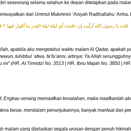
diri seseorang selama setahun ke depan ditetapkan pada malam
meriwayatkan dari Ummul Mukminin ‘Aisyah Radhiallahu ‘Anha, b
قلت يا رسول الله أرأيت إن علمت أي ليلة ليلة القدر ما أقول فيها ؟
llah, apabila aku mengetahui waktu malam Al Qadar, apakah ya
wwun, tuhibbul ‘afwa, fa’fu’anni, artinya: Ya Allah sesunggu
ni” (HR. At Tirmidzi No. 3513 | HR. Ibnu Majah No. 3850 | HR
, Engkau senang memaafkan kesalahan, maka maafkanlah ak
 makna besar, mendalam penunjukannya, banyak manfaat dan pen
ah malam yang dijelaskan segala urusan dengan penuh hikmah