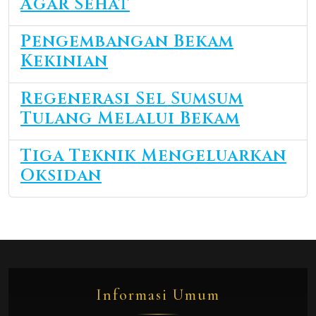
Agar Sehat
Pengembangan Bekam
Kekinian
Regenerasi Sel Sumsum
Tulang Melalui Bekam
Tiga Teknik Mengeluarkan
Oksidan
Informasi Umum